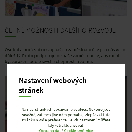
ČETNÉ MOŽNOSTI DALŠÍHO ROZVOJE
Osobní a profesní rozvoj našich zaměstnanců je pro nás velmi
důležitý. Proto podporujeme naše zaměstnance, aby mohli
být zařazeni podle svých schopností a zájmů.
Nastavení webových
stránek
Na naší stránkách používáme cookies. Některé jsou
závažné, zatímco jiné nám pomáhají zlepšovat tuto
stránku a vaše preference. Jejich nastavení můžete
kdykoli aktualizovat.
Ochrana dat
/
Cookie směrnice