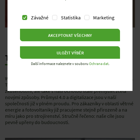
Závažné
Statistika
Marketing
AKCEPTOVAT VŠECHNY
ULOŽIT VÝBĚR
TRADICE
SE POTKÁVÁ S
INOVACEMI
Další informace naleznete v souboru
Ochrana dat
.
Wieland je rodinný podnik s historií a tradicí. Jsme na to hrdí.
To, že jsme dnes tak úspěšní, jistě hodně souvisí s našimi
zkušenostmi, ale také s naší ochotou stále přemýšlet zcela
novými způsoby. Průmysl 4.0 a digitalizace jsou v naší
společnosti již v plném proudu. Pro zákazníky v oblasti větrné
energie a fotovoltaniky již pracujeme stejně přirozeně a na
míru jako pro strojírenství. Stručně řečeno: naše cíle jsou
pevně upřeny do budoucnosti.