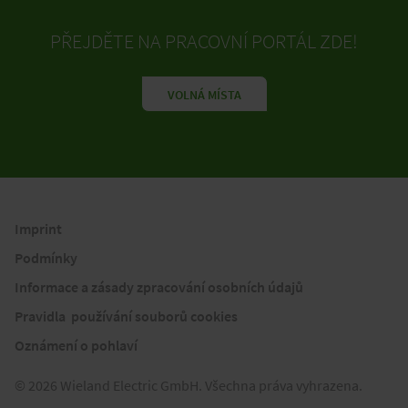
PŘEJDĚTE NA PRACOVNÍ PORTÁL ZDE!
VOLNÁ MÍSTA
Imprint
Podmínky
Informace a zásady zpracování osobních údajů
Pravidla používání souborů cookies
Oznámení o pohlaví
© 2026 Wieland Electric GmbH. Všechna práva vyhrazena.