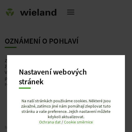
OZNÁMENÍ O POHLAVÍ
Z důvodu srozumitelnosti se jazykové formy mužského,
a
ženského a různého rodu (m/f/d) nepoužívají současně.
Nastavení webových
Všechny odkazy na osoby se vztahují stejně na všechna
pohlaví. Zkrácená jazyková forma je uvedena pouze z
stránek
redakčních důvodů a neznamená žádné hodnocení.
Na naší stránkách používáme cookies. Některé jsou
závažné, zatímco jiné nám pomáhají zlepšovat tuto
stránku a vaše preference. Jejich nastavení můžete
kdykoli aktualizovat.
Ochrana dat
/
Cookie směrnice
Imprint