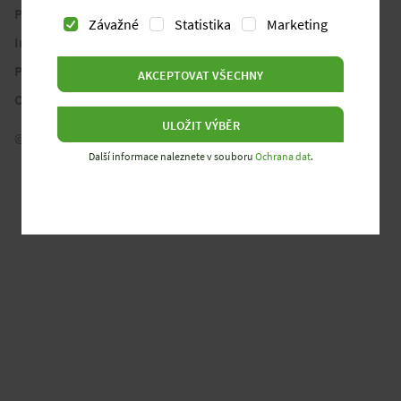
Podmínky
Závažné
Statistika
Marketing
Informace a zásady zpracování osobních údajů
Pravidla používání souborů cookies
AKCEPTOVAT VŠECHNY
Oznámení o pohlaví
ULOŽIT VÝBĚR
© 2026 Wieland Electric GmbH. Všechna práva vyhrazena.
Další informace naleznete v souboru
Ochrana dat
.