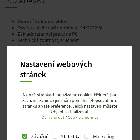
POŽADAVKY:
Vyučení v oboru elektro
Osvědčení dle nařízení vlády 194/2022 Sb.
Základní znalost práce na PC
Technická zdatnost, zručnost
Práce ve třísměnném provozu
Nastavení webových
stránek
Na naší stránkách používáme cookies. Některé jsou
závažné, zatímco jiné nám pomáhají zlepšovat tuto
stránku a vaše preference. Jejich nastavení můžete
kdykoli aktualizovat.
Ochrana dat
/
Cookie směrnice
Závažné
Statistika
Marketing